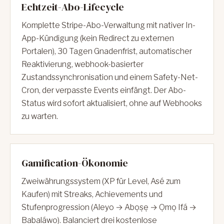
Echtzeit-Abo-Lifecycle
Komplette Stripe-Abo-Verwaltung mit nativer In-
App-Kündigung (kein Redirect zu externen
Portalen), 30 Tagen Gnadenfrist, automatischer
Reaktivierung, webhook-basierter
Zustandssynchronisation und einem Safety-Net-
Cron, der verpasste Events einfängt. Der Abo-
Status wird sofort aktualisiert, ohne auf Webhooks
zu warten.
Gamification-Ökonomie
Zweiwährungssystem (XP für Level, Asé zum
Kaufen) mit Streaks, Achievements und
Stufenprogression (Aleyo → Abọṣẹ → Ọmọ Ifá →
Babaláwo). Balanciert drei kostenlose