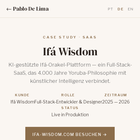
← Pablo De Lima
PT
DE
EN
CASE STUDY · SAAS
Ifá Wisdom
KI-gestützte Ifá-Orakel-Plattform — ein Full-Stack-
SaaS, das 4.000 Jahre Yoruba-Philosophie mit
künstlicher Intelligenz verbindet.
KUNDE
ROLLE
ZEITRAUM
Ifá Wisdom
Full-Stack-Entwickler & Designer
2025 — 2026
STATUS
Live in Produktion
IFA-WISDOM.COM BESUCHEN →